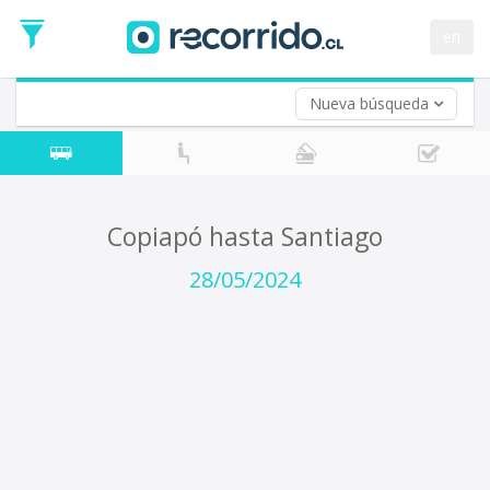
Fecha
de
en
Vuelta (opcional)
Ida
Fecha
de
Nueva búsqueda
Vuelta
Copiapó hasta Santiago
28/05/2024