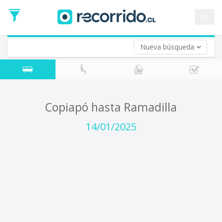
Fecha
de
en
Vuelta (opcional)
Ida
Fecha
de
Nueva búsqueda
Vuelta
Copiapó hasta Ramadilla
14/01/2025