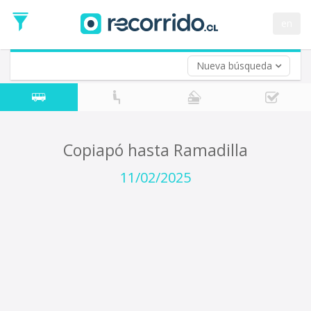
Fecha
de
en
Vuelta (opcional)
Ida
Fecha
de
Nueva búsqueda
Vuelta
Copiapó hasta Ramadilla
11/02/2025