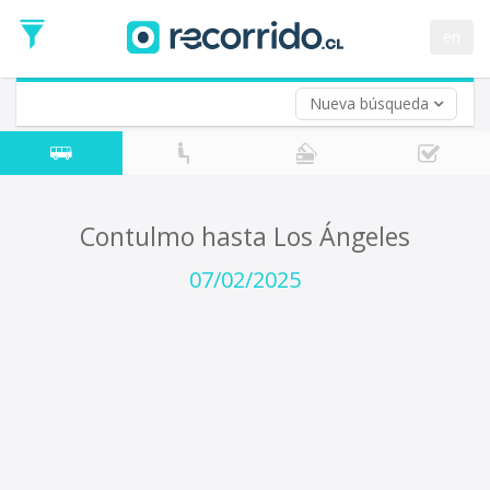
Fecha
de
en
Vuelta (opcional)
Ida
Fecha
de
Nueva búsqueda
Vuelta
Contulmo hasta Los Ángeles
07/02/2025