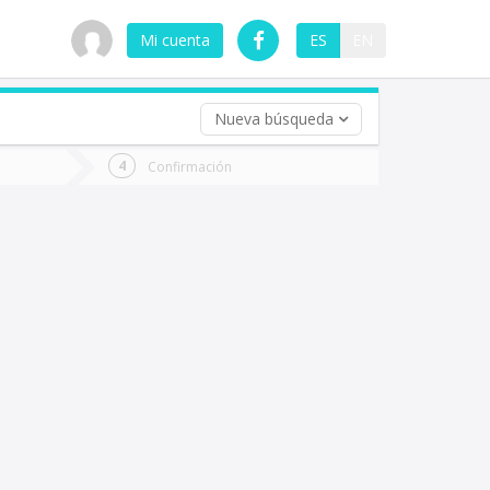
Mi cuenta
ES
EN
Nueva búsqueda
 (opcional)
Confirmación
ha
ta