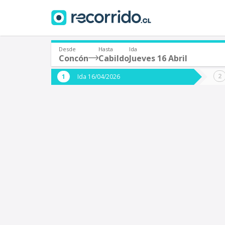
Desde
Hasta
Ida
Concón
Cabildo
Jueves 16 Abril
¿De dónde partes?
¿A dón
Ida 16/04/2026
*
*
Concón
C
Origen
Destino