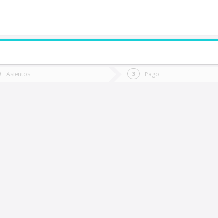
de quieres ir?
Ida
Vuelta
Asientos
Pago
*
Fec
abildo
Fecha
de
de
Vuel
Ida