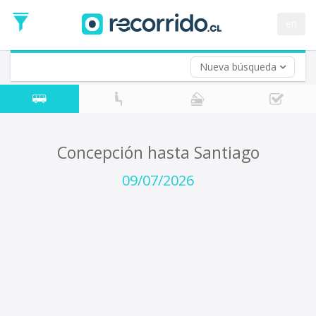
Fecha
de
en
Vuelta (opcional)
Ida
Fecha
de
Nueva búsqueda
Vuelta
Concepción hasta Santiago
09/07/2026