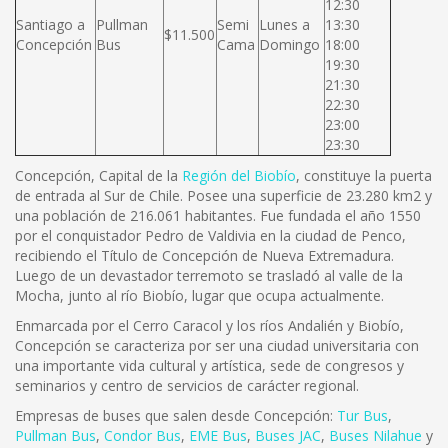
12:30
Santiago a
Pullman
Semi
Lunes a
13:30
$11.500
Concepción
Bus
Cama
Domingo
18:00
19:30
21:30
22:30
23:00
23:30
Concepción, Capital de la
Región del Biobío
, constituye la puerta
de entrada al Sur de Chile. Posee una superficie de 23.280 km2 y
una población de 216.061 habitantes. Fue fundada el año 1550
por el conquistador Pedro de Valdivia en la ciudad de Penco,
recibiendo el Título de Concepción de Nueva Extremadura.
Luego de un devastador terremoto se trasladó al valle de la
Mocha, junto al río Biobío, lugar que ocupa actualmente.
Enmarcada por el Cerro Caracol y los ríos Andalién y Biobío,
Concepción se caracteriza por ser una ciudad universitaria con
una importante vida cultural y artística, sede de congresos y
seminarios y centro de servicios de carácter regional.
Empresas de buses que salen desde Concepción:
Tur Bus
,
Pullman Bus
,
Condor Bus
,
EME Bus
,
Buses JAC
,
Buses Nilahue
y