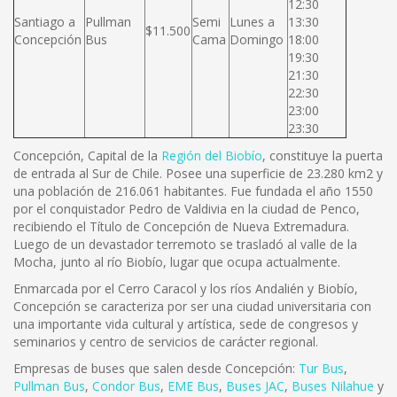
12:30
Santiago a
Pullman
Semi
Lunes a
13:30
$11.500
Concepción
Bus
Cama
Domingo
18:00
19:30
21:30
22:30
23:00
23:30
Concepción, Capital de la
Región del Biobío
, constituye la puerta
de entrada al Sur de Chile. Posee una superficie de 23.280 km2 y
una población de 216.061 habitantes. Fue fundada el año 1550
por el conquistador Pedro de Valdivia en la ciudad de Penco,
recibiendo el Título de Concepción de Nueva Extremadura.
Luego de un devastador terremoto se trasladó al valle de la
Mocha, junto al río Biobío, lugar que ocupa actualmente.
Enmarcada por el Cerro Caracol y los ríos Andalién y Biobío,
Concepción se caracteriza por ser una ciudad universitaria con
una importante vida cultural y artística, sede de congresos y
seminarios y centro de servicios de carácter regional.
Empresas de buses que salen desde Concepción:
Tur Bus
,
Pullman Bus
,
Condor Bus
,
EME Bus
,
Buses JAC
,
Buses Nilahue
y