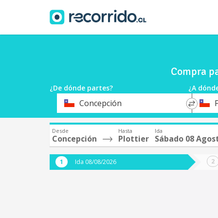
Compra pa
¿De dónde partes?
¿A dónde
*
*
Concepción
P
Origen
Destin
Desde
Hasta
Ida
Concepción
Plottier
Sábado 08 Agos
Ida 08/08/2026