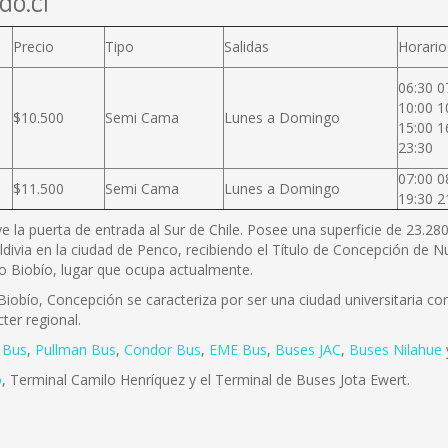
do.cl
Precio
Tipo
Salidas
Horario
06:30 0
10:00 1
$10.500
Semi Cama
Lunes a Domingo
15:00 1
23:30
07:00 0
$11.500
Semi Cama
Lunes a Domingo
19:30 2
ye la puerta de entrada al Sur de Chile. Posee una superficie de 23.2
ldivia en la ciudad de Penco, recibiendo el Título de Concepción de
río Biobío, lugar que ocupa actualmente.
iobío, Concepción se caracteriza por ser una ciudad universitaria con 
ter regional.
 Bus
,
Pullman Bus
,
Condor Bus
,
EME Bus
,
Buses JAC
,
Buses Nilahue
o
, Terminal Camilo Henríquez y el Terminal de Buses Jota Ewert.