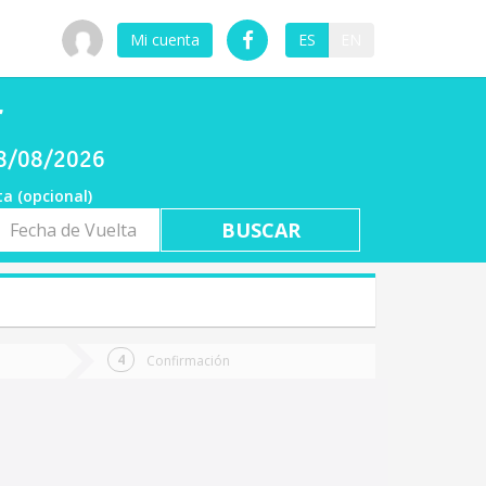
Mi cuenta
ES
EN
r
08/08/2026
ta (opcional)
a
ta
Confirmación