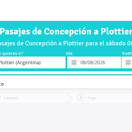
Pasajes de Concepción a Plottie
sajes de Concepción a Plottier para el sábado 
 quieres ir?
Ida
Vuel
*
Fech
lottier (Argentina)
o
Fecha
de
de
Vuel
Ida
to
Asientos
Pago