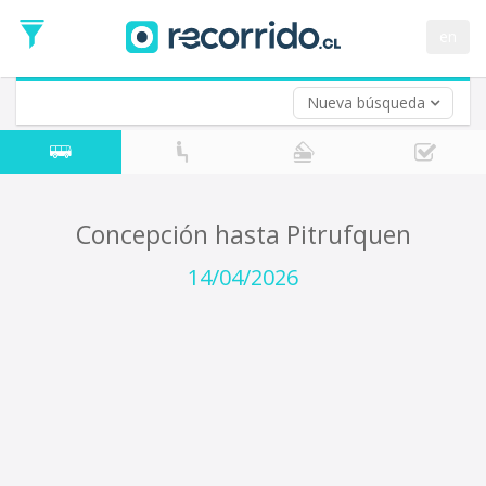
Fecha
de
en
Vuelta (opcional)
Ida
Fecha
de
Nueva búsqueda
Vuelta
Concepción hasta Pitrufquen
14/04/2026