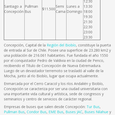
12:30
Santiago a
Pullman
Semi
Lunes a
13:30
$11.500
Concepción
Bus
Cama
Domingo
18:00
19:30
21:30
22:30
23:00
23:30
Concepción, Capital de la
Región del Biobío
, constituye la puerta
de entrada al Sur de Chile. Posee una superficie de 23.280 km2 y
una población de 216.061 habitantes. Fue fundada el año 1550
por el conquistador Pedro de Valdivia en la ciudad de Penco,
recibiendo el Título de Concepción de Nueva Extremadura.
Luego de un devastador terremoto se trasladó al valle de la
Mocha, junto al río Biobío, lugar que ocupa actualmente.
Enmarcada por el Cerro Caracol y los ríos Andalién y Biobío,
Concepción se caracteriza por ser una ciudad universitaria con
una importante vida cultural y artística, sede de congresos y
seminarios y centro de servicios de carácter regional.
Empresas de buses que salen desde Concepción:
Tur Bus
,
Pullman Bus
,
Condor Bus
,
EME Bus
,
Buses JAC
,
Buses Nilahue
y