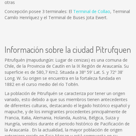
otras
Concepción posee 3 terminales: El
Terminal de Collao
, Terminal
Camilo Henríquez y el Terminal de Buses Jota Ewert.
Información sobre la ciudad Pitrufquen
Pitrufquén (mapudungún: Lugar de cenizas) es una comuna de
Chile, de la Provincia de Cautín en la IX Región de Araucanía. Su
superficie es de 580,7 Km2. Situada a 38º 59’ Lat. S. y 72º 38’
Long. W. Su origen se encuentra en la fortaleza fundada en
1882 en el curso medio del río Toltén.
La población de Pitrufquén se caracteriza por tener un origen
variado, esto debido a que sus miembros tienen antecedentes
de diferentes culturas, destacando el legado histórico español y
mapuche, y de los inmigrantes procedentes principalmente de
Francia, Italia, Alemania, Holanda, Austria, Bélgica, Suiza y
Hungría, venidos durante el periodo histórico de Pacificación de
la Araucanía . En la actualidad, la mayor población de origen
extranjero reside en Faja Maisan y está compuesta en su