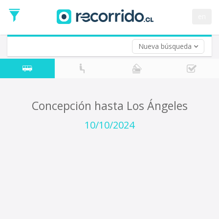
Fecha
de
en
Vuelta (opcional)
Ida
Fecha
de
Nueva búsqueda
Vuelta
Concepción hasta Los Ángeles
10/10/2024