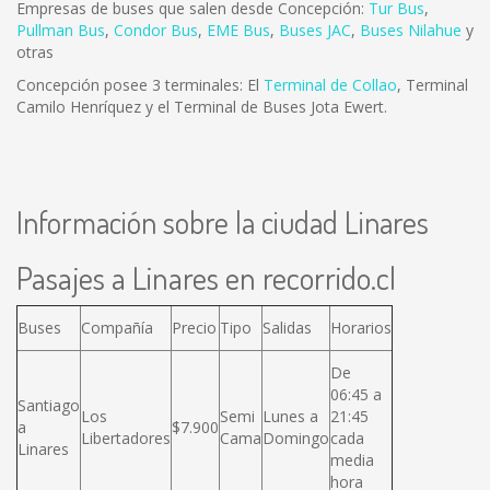
Empresas de buses que salen desde Concepción:
Tur Bus
,
Pullman Bus
,
Condor Bus
,
EME Bus
,
Buses JAC
,
Buses Nilahue
y
otras
Concepción posee 3 terminales: El
Terminal de Collao
, Terminal
Camilo Henríquez y el Terminal de Buses Jota Ewert.
Información sobre la ciudad Linares
Pasajes a Linares en recorrido.cl
Buses
Compañía
Precio
Tipo
Salidas
Horarios
De
06:45 a
Santiago
Los
Semi
Lunes a
21:45
a
$7.900
Libertadores
Cama
Domingo
cada
Linares
media
hora