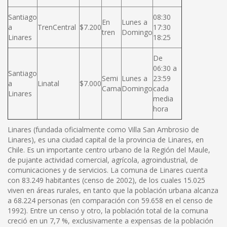
Santiago
08:30
En
Lunes a
a
TrenCentral
$7.200
17:30
tren
Domingo
Linares
18:25
De
06:30 a
Santiago
Semi
Lunes a
23:59
a
Linatal
$7.000
Cama
Domingo
cada
Linares
media
hora
Linares (fundada oficialmente como Villa San Ambrosio de
Linares), es una ciudad capital de la provincia de Linares, en
Chile. Es un importante centro urbano de la Región del Maule,
de pujante actividad comercial, agrícola, agroindustrial, de
comunicaciones y de servicios. La comuna de Linares cuenta
con 83.249 habitantes (censo de 2002), de los cuales 15.025
viven en áreas rurales, en tanto que la población urbana alcanza
a 68.224 personas (en comparación con 59.658 en el censo de
1992). Entre un censo y otro, la población total de la comuna
creció en un 7,7 %, exclusivamente a expensas de la población