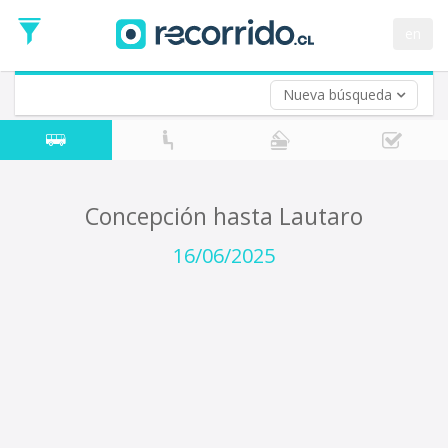
Fecha
de
en
Vuelta (opcional)
Ida
Fecha
de
Nueva búsqueda
Vuelta
Concepción hasta Lautaro
16/06/2025