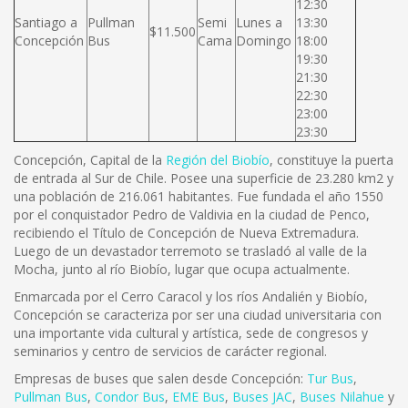
12:30
Santiago a
Pullman
Semi
Lunes a
13:30
$11.500
Concepción
Bus
Cama
Domingo
18:00
19:30
21:30
22:30
23:00
23:30
Concepción, Capital de la
Región del Biobío
, constituye la puerta
de entrada al Sur de Chile. Posee una superficie de 23.280 km2 y
una población de 216.061 habitantes. Fue fundada el año 1550
por el conquistador Pedro de Valdivia en la ciudad de Penco,
recibiendo el Título de Concepción de Nueva Extremadura.
Luego de un devastador terremoto se trasladó al valle de la
Mocha, junto al río Biobío, lugar que ocupa actualmente.
Enmarcada por el Cerro Caracol y los ríos Andalién y Biobío,
Concepción se caracteriza por ser una ciudad universitaria con
una importante vida cultural y artística, sede de congresos y
seminarios y centro de servicios de carácter regional.
Empresas de buses que salen desde Concepción:
Tur Bus
,
Pullman Bus
,
Condor Bus
,
EME Bus
,
Buses JAC
,
Buses Nilahue
y