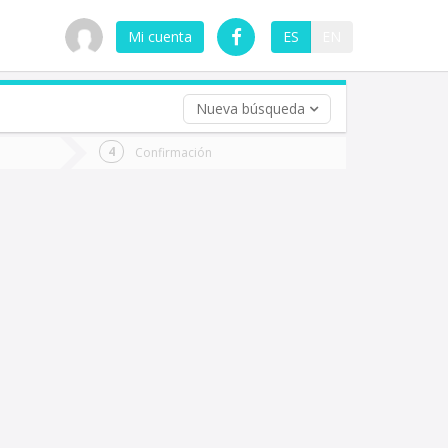
Mi cuenta
ES
EN
Nueva búsqueda
 (opcional)
Confirmación
ha
ta