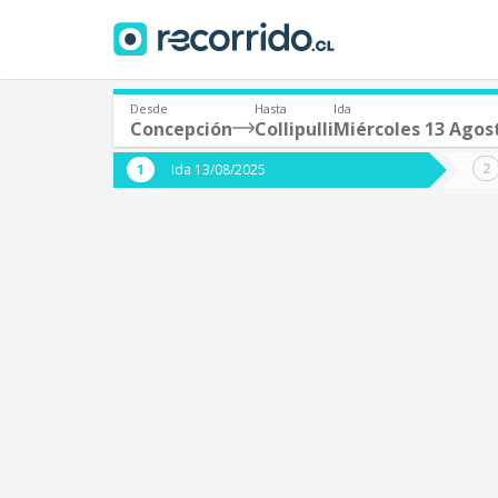
Desde
Hasta
Ida
Concepción
Collipulli
Miércoles 13 Agos
¿De dónde partes?
¿A dón
Ida 13/08/2025
*
*
Concepción
C
Origen
Destino