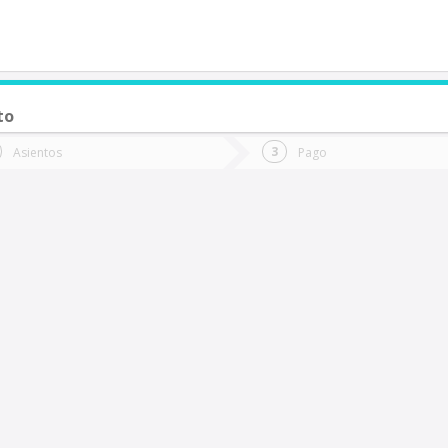
to
de quieres ir?
Ida
Vuelta
Asientos
Pago
*
Fec
ollipulli
Fecha
de
de
Vuel
Ida