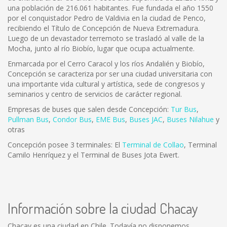
una población de 216.061 habitantes. Fue fundada el año 1550
por el conquistador Pedro de Valdivia en la ciudad de Penco,
recibiendo el Título de Concepción de Nueva Extremadura.
Luego de un devastador terremoto se trasladó al valle de la
Mocha, junto al río Biobío, lugar que ocupa actualmente.
Enmarcada por el Cerro Caracol y los ríos Andalién y Biobío,
Concepción se caracteriza por ser una ciudad universitaria con
una importante vida cultural y artística, sede de congresos y
seminarios y centro de servicios de carácter regional.
Empresas de buses que salen desde Concepción:
Tur Bus
,
Pullman Bus
,
Condor Bus
,
EME Bus
,
Buses JAC
,
Buses Nilahue
y
otras
Concepción posee 3 terminales: El
Terminal de Collao
, Terminal
Camilo Henríquez y el Terminal de Buses Jota Ewert.
Información sobre la ciudad Chacay
Chacay es una ciudad en Chile. Todavía no disponemos