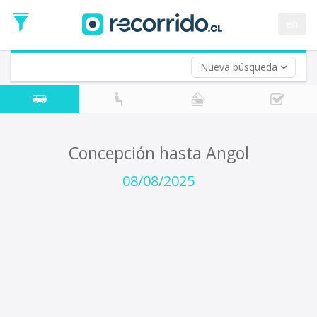
Fecha
de
en
Vuelta (opcional)
Ida
Fecha
de
Nueva búsqueda
Vuelta
Concepción hasta Angol
08/08/2025