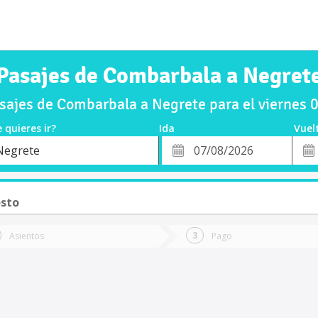
Pasajes de Combarbala a Negret
ajes de Combarbala a Negrete para el viernes
 quieres ir?
Ida
Vuel
*
Fech
Negrete
o
Fecha
de
de
Vuel
Ida
osto
Asientos
Pago