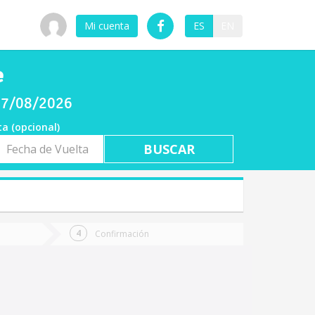
Mi cuenta
ES
EN
e
 07/08/2026
ta (opcional)
a
ta
Confirmación