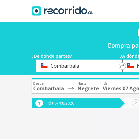
Compra pas
¿De dónde partes?
¿A dónde
*
*
Combarbala
Origen
Destin
Desde
Hasta
Ida
Combarbala
Negrete
Viernes 07 Ag
Ida 07/08/2026