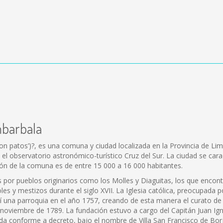
mbarbala
patos’)?, es una comuna y ciudad localizada en la Provincia de Lima
 el observatorio astronómico-turístico Cruz del Sur. La ciudad se cara
ón de la comuna es de entre 15 000 a 16 000 habitantes.
or pueblos originarios como los Molles y Diaguitas, los que encontr
les y mestizos durante el siglo XVII. La Iglesia católica, preocupada
así una parroquia en el año 1757, creando de esta manera el curato d
 noviembre de 1789. La fundación estuvo a cargo del Capitán Juan Igna
da conforme a decreto, bajo el nombre de Villa San Francisco de Bo