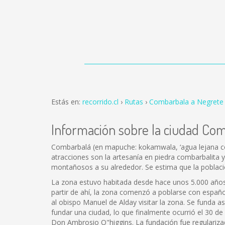
Estás en:
recorrido.cl
Rutas
Combarbala a Negrete
Información sobre la ciudad Co
Combarbalá (en mapuche: kokamwala, ‘agua lejana con 
atracciones son la artesanía en piedra combarbalita y
montañosos a su alrededor. Se estima que la poblaci
La zona estuvo habitada desde hace unos 5.000 años p
partir de ahí, la zona comenzó a poblarse con españo
al obispo Manuel de Alday visitar la zona. Se funda 
fundar una ciudad, lo que finalmente ocurrió el 30 de
Don Ambrosio O"higgins. La fundación fue regulariza