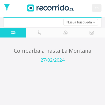
Fecha
de
en
Vuelta (opcional)
Ida
Fecha
de
Nueva búsqueda
Vuelta
Combarbala hasta La Montana
27/02/2024