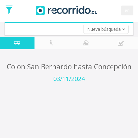
Fecha
de
en
Vuelta (opcional)
Ida
Fecha
de
Nueva búsqueda
Vuelta
Colon San Bernardo hasta Concepción
03/11/2024