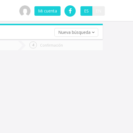
Mi cuenta
ES
EN
Nueva búsqueda
 (opcional)
Confirmación
ha
ta