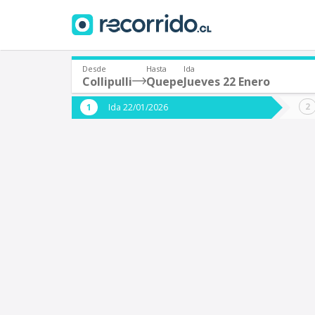
Desde
Hasta
Ida
Collipulli
Quepe
Jueves 22 Enero
¿De dónde partes?
¿A dón
Ida 22/01/2026
*
*
Collipulli
Origen
Destino