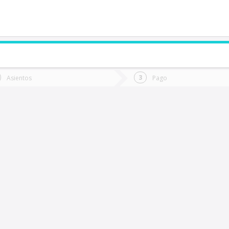
de quieres ir?
Ida
Vuelta
Asientos
Pago
*
Fec
Quepe
Fecha
de
de
Vuel
Ida