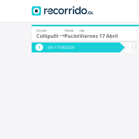
Desde
Hasta
Ida
Collipulli
Pucón
Viernes 17 Abril
¿De dónde partes?
¿A dón
Ida 17/04/2026
*
*
Collipulli
Origen
Destino