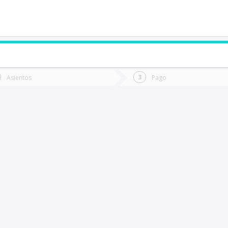
de quieres ir?
Ida
Vuelta
Asientos
Pago
*
Fec
Pucón
Fecha
de
de
Vuel
Ida