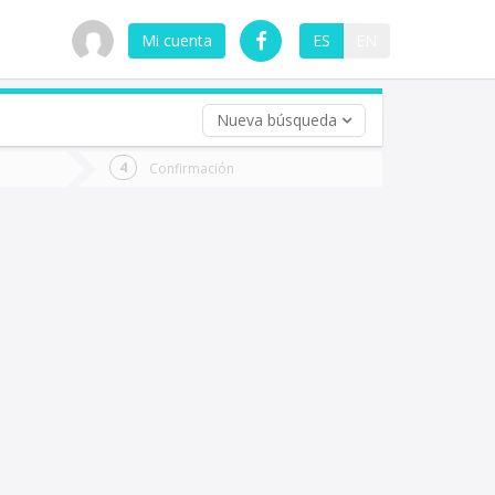
Mi cuenta
ES
EN
Nueva búsqueda
 (opcional)
Confirmación
ha
ta