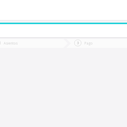
de quieres ir?
Ida
Vuelta
Asientos
Pago
*
Fec
Mulchén
Fecha
de
de
Vuel
Ida