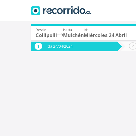
Desde
Hasta
Ida
Collipulli
Mulchén
Miércoles 24 Abril
¿De dónde partes?
¿A dón
Ida 24/04/2024
*
*
Collipulli
Origen
Destino