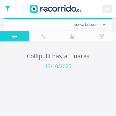
Fecha
de
en
Vuelta (opcional)
Ida
Fecha
de
Nueva búsqueda
Vuelta
Collipulli hasta Linares
13/10/2025