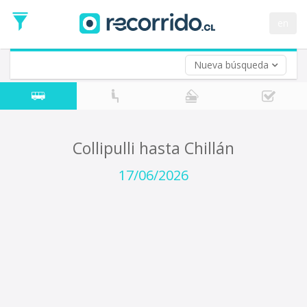
Fecha
de
en
Vuelta (opcional)
Ida
Fecha
de
Nueva búsqueda
Vuelta
Collipulli hasta Chillán
17/06/2026