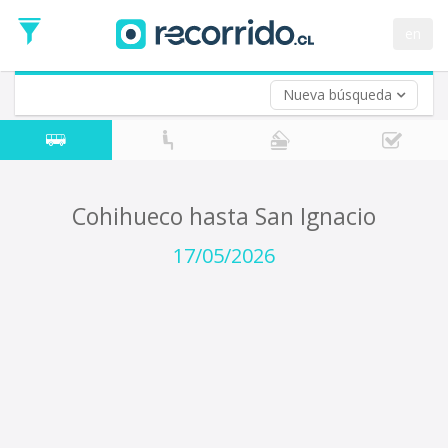
Fecha
de
en
Vuelta (opcional)
Ida
Fecha
de
Nueva búsqueda
Vuelta
Cohihueco hasta San Ignacio
17/05/2026