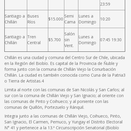
23:59
Santiago a
Buses
Semi
Lunes a
$15.000
10:20
Chillán
Ríos
Cama
Domingo
Salón
Santiago a
Tren
Lunes a
$5.700
sin
07:45 19:30
Chillán
Central
Domingo
Vent.
Chillán es una ciudad y comuna del Centro Sur de Chile, ubicada
en la Región del Biobío. Es capital de la Provincia de Ñuble y
forma junto con la comuna de Chillán Viejo la Conurbación
Chillán. La ciudad es también conocida como Cuna de la Patria3
o Tierra de Artistas.4
Limita al norte con las comunas de San Nicolás y San Carlos; al
sur con la comuna de Chillán Viejo y San Ignacio; al oriente con
las comunas de Pinto y Coihueco; y al poniente con las
comunas de Quillón, Portezuelo y Ránquil.
Integra junto a las comunas de Chillán Viejo, Coihueco, Pinto,
San Ignacio, El Carmen, Pemuco, y Yungay el Distrito Electoral
N° 41 y pertenece a la 13.ª Circunscripción Senatorial (Biobío