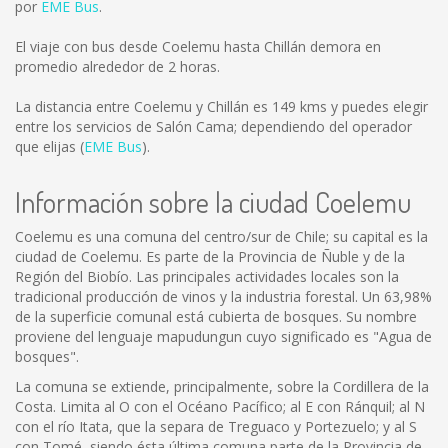
por
EME Bus
.
El viaje con bus desde Coelemu hasta Chillán demora en
promedio alrededor de 2 horas.
La distancia entre Coelemu y Chillán es
149 kms
y puedes elegir
entre los servicios de Salón Cama; dependiendo del operador
que elijas (
EME Bus
).
Información sobre la ciudad Coelemu
Coelemu es una comuna del centro/sur de Chile; su capital es la
ciudad de Coelemu. Es parte de la Provincia de Ñuble y de la
Región del Biobío. Las principales actividades locales son la
tradicional producción de vinos y la industria forestal. Un 63,98%
de la superficie comunal está cubierta de bosques. Su nombre
proviene del lenguaje mapudungun cuyo significado es "Agua de
bosques".
La comuna se extiende, principalmente, sobre la Cordillera de la
Costa. Limita al O con el Océano Pacífico; al E con Ránquil; al N
con el río Itata, que la separa de Treguaco y Portezuelo; y al S
con Tomé, siendo ésta última comuna parte de la Provincia de