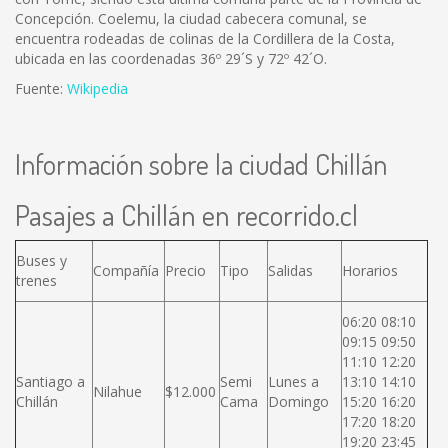
Concepción. Coelemu, la ciudad cabecera comunal, se
encuentra rodeadas de colinas de la Cordillera de la Costa,
ubicada en las coordenadas 36º 29´S y 72º 42´O.
Fuente:
Wikipedia
Información sobre la ciudad Chillán
Pasajes a Chillán en recorrido.cl
Buses y
Compañía
Precio
Tipo
Salidas
Horarios
trenes
06:20 08:10
09:15 09:50
11:10 12:20
Santiago a
Semi
Lunes a
13:10 14:10
Nilahue
$12.000
Chillán
Cama
Domingo
15:20 16:20
17:20 18:20
19:20 23:45