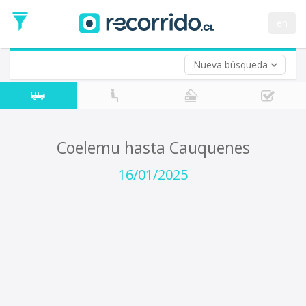
Fecha
de
en
Vuelta (opcional)
Ida
Fecha
de
Nueva búsqueda
Vuelta
Coelemu hasta Cauquenes
16/01/2025