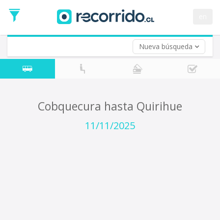
Fecha
de
en
Vuelta (opcional)
Ida
Fecha
de
Nueva búsqueda
Vuelta
Cobquecura hasta Quirihue
11/11/2025