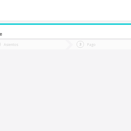
e
de quieres ir?
Ida
Vuelta
Asientos
Pago
*
Fec
os Lagos
Fecha
de
de
Vuel
Ida