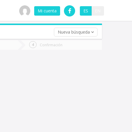
Mi cuenta
ES
EN
Nueva búsqueda
 (opcional)
Confirmación
ha
ta