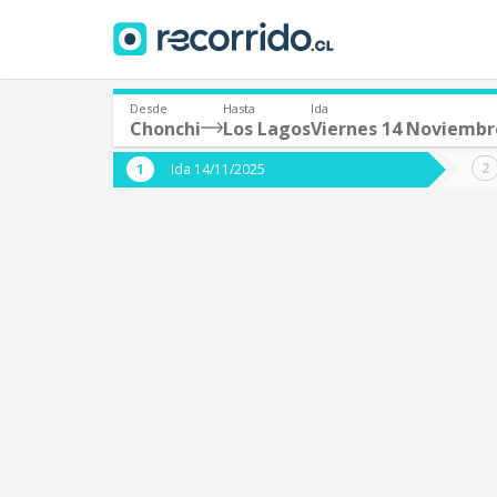
Desde
Hasta
Ida
Chonchi
Los Lagos
Viernes 14 Noviembr
¿De dónde partes?
¿A dón
Ida 14/11/2025
*
*
Chonchi
L
Origen
Destino