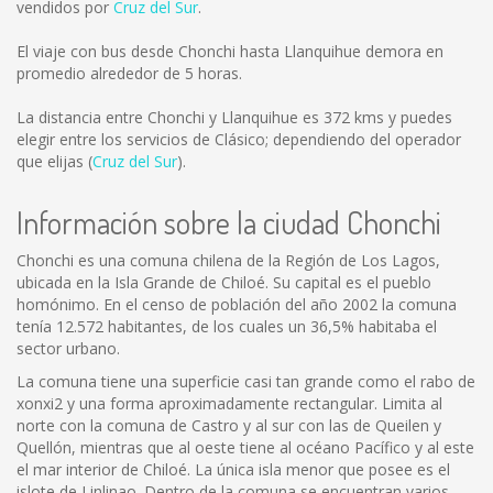
vendidos por
Cruz del Sur
.
El viaje con bus desde Chonchi hasta Llanquihue demora en
promedio alrededor de 5 horas.
La distancia entre Chonchi y Llanquihue es
372 kms
y puedes
elegir entre los servicios de Clásico; dependiendo del operador
que elijas (
Cruz del Sur
).
Información sobre la ciudad Chonchi
Chonchi es una comuna chilena de la Región de Los Lagos,
ubicada en la Isla Grande de Chiloé. Su capital es el pueblo
homónimo. En el censo de población del año 2002 la comuna
tenía 12.572 habitantes, de los cuales un 36,5% habitaba el
sector urbano.
La comuna tiene una superficie casi tan grande como el rabo de
xonxi2 y una forma aproximadamente rectangular. Limita al
norte con la comuna de Castro y al sur con las de Queilen y
Quellón, mientras que al oeste tiene al océano Pacífico y al este
el mar interior de Chiloé. La única isla menor que posee es el
islote de Linlinao. Dentro de la comuna se encuentran varios