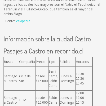
lagos, de los cuales los mayores son el Natri, el Tepuhueico, el
Tarahuín y el Huillinco-Cucao, que también es el mayor del
archipiélago.
Fuente:
Wikipedia
Información sobre la ciudad Castro
Pasajes a Castro en recorrido.cl
Buses
Compañía
Precio
Tipo
Salidas
Horarios
Semi
19:30
Santiago
Cruz del
desde
Cama,
Lunes a
20:30
a Castro
Sur
$16.000
Salón
Domingo
20:45
Cama
17:00
Santiago
desde
Salón
Lunes a
19:00
ETM
a Castro
$25.000
Cama
Domingo
20:15