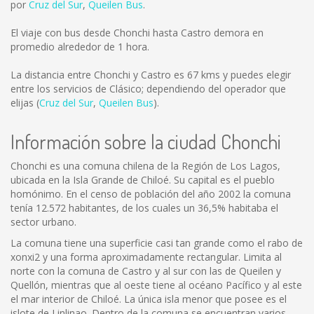
por
Cruz del Sur
,
Queilen Bus
.
El viaje con bus desde Chonchi hasta Castro demora en
promedio alrededor de 1 hora.
La distancia entre Chonchi y Castro es
67 kms
y puedes elegir
entre los servicios de Clásico; dependiendo del operador que
elijas (
Cruz del Sur
,
Queilen Bus
).
Información sobre la ciudad Chonchi
Chonchi es una comuna chilena de la Región de Los Lagos,
ubicada en la Isla Grande de Chiloé. Su capital es el pueblo
homónimo. En el censo de población del año 2002 la comuna
tenía 12.572 habitantes, de los cuales un 36,5% habitaba el
sector urbano.
La comuna tiene una superficie casi tan grande como el rabo de
xonxi2 y una forma aproximadamente rectangular. Limita al
norte con la comuna de Castro y al sur con las de Queilen y
Quellón, mientras que al oeste tiene al océano Pacífico y al este
el mar interior de Chiloé. La única isla menor que posee es el
islote de Linlinao. Dentro de la comuna se encuentran varios