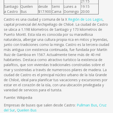
21:15
Santiago
Queilen
desde
Semi
Lunes a
19:15
a Castro
Bus
$17.900
Cama
Domingo
20:00
Castro es una ciudad y comuna de la X
Región de Los Lagos
,
capital provincial del Archipiélago de Chiloé. La ciudad de Castro
se ubica a 1.198 kilometros de Santiago y 173 kilometros de
Puerto Montt. Esta isla es conocida por su maravillosa
naturaleza, albergar una cultura propia rica en mitos y leyendas,
junto con tradiciones como la minga. Castro es la tercera ciudad
más antigua con existencia continuada, fue fundada por Martín
Ruiz de Gamboa en 1567. Actualmente tiene más de 40 mil
habitantes. Destaca como atractivo turístico la existencia de
palafitos, que son viviendas tradicionales construidas sobre el
mar y sostenidas a través de numerosos pilares de madera. La
ciudad de Castro es el principal núcleo urbano de la Isla Grande
de Chiloé, ideal para planificar tus vacaciones y excursiones por
estar en el corazón de la isla, con una ubicación privilegiada y
variedad de servicios para el turista.
Fuente: Wikipedia
Empresas de buses que salen desde Castro:
Pullman Bus
,
Cruz
del Sur
,
Queilen Bus