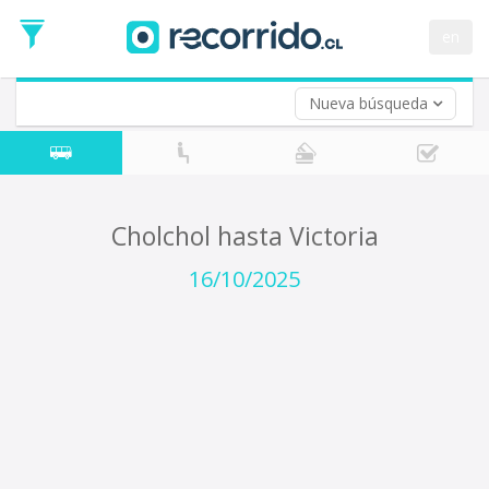
Fecha
de
en
Vuelta (opcional)
Ida
Fecha
de
Nueva búsqueda
Vuelta
Cholchol hasta Victoria
16/10/2025