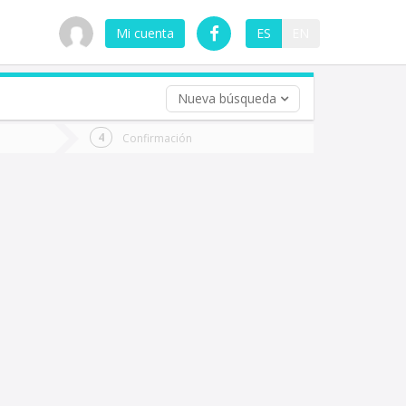
Mi cuenta
ES
EN
Nueva búsqueda
 (opcional)
Confirmación
ha
ta