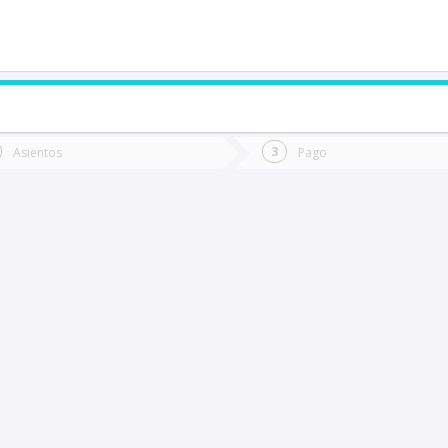
de quieres ir?
Ida
Vuelta
Asientos
Pago
*
Fec
antiago
Fecha
de
de
Vuel
Ida