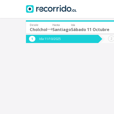
Desde
Hasta
Ida
Cholchol
Santiago
Sábado 11 Octubre
¿De dónde partes?
¿A dón
Ida 11/10/2025
*
*
Cholchol
S
Origen
Destino