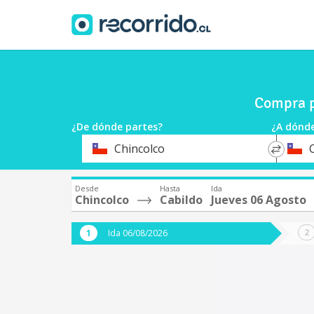
Compra p
¿De dónde partes?
¿A dónde
*
*
Chincolco
Origen
Destin
Desde
Hasta
Ida
Chincolco
Cabildo
Jueves 06 Agosto
Ida 06/08/2026