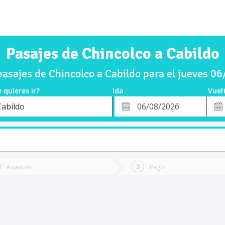
Pasajes de Chincolco a Cabildo
asajes de Chincolco a Cabildo para el jueves 0
 quieres ir?
Ida
Vuel
*
Fech
Cabildo
o
Fecha
de
de
Vuel
Ida
Asientos
Pago