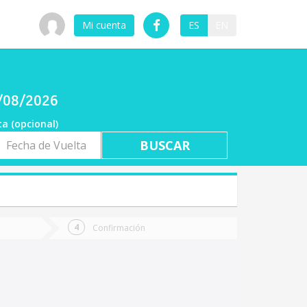
Mi cuenta
ES
EN
6/08/2026
ta (opcional)
a
ta
Confirmación