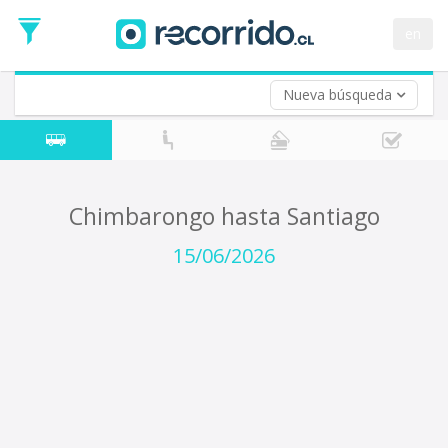
Fecha
de
en
Vuelta (opcional)
Ida
Fecha
de
Nueva búsqueda
Vuelta
Chimbarongo hasta Santiago
15/06/2026