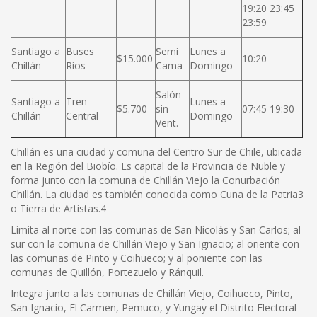
19:20 23:45
23:59
Santiago a
Buses
Semi
Lunes a
$15.000
10:20
Chillán
Ríos
Cama
Domingo
Salón
Santiago a
Tren
Lunes a
$5.700
sin
07:45 19:30
Chillán
Central
Domingo
Vent.
Chillán es una ciudad y comuna del Centro Sur de Chile, ubicada
en la Región del Biobío. Es capital de la Provincia de Ñuble y
forma junto con la comuna de Chillán Viejo la Conurbación
Chillán. La ciudad es también conocida como Cuna de la Patria3
o Tierra de Artistas.4
Limita al norte con las comunas de San Nicolás y San Carlos; al
sur con la comuna de Chillán Viejo y San Ignacio; al oriente con
las comunas de Pinto y Coihueco; y al poniente con las
comunas de Quillón, Portezuelo y Ránquil.
Integra junto a las comunas de Chillán Viejo, Coihueco, Pinto,
San Ignacio, El Carmen, Pemuco, y Yungay el Distrito Electoral