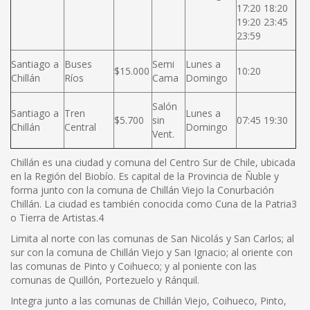
17:20 18:20
19:20 23:45
23:59
Santiago a
Buses
Semi
Lunes a
$15.000
10:20
Chillán
Ríos
Cama
Domingo
Salón
Santiago a
Tren
Lunes a
$5.700
sin
07:45 19:30
Chillán
Central
Domingo
Vent.
Chillán es una ciudad y comuna del Centro Sur de Chile, ubicada
en la Región del Biobío. Es capital de la Provincia de Ñuble y
forma junto con la comuna de Chillán Viejo la Conurbación
Chillán. La ciudad es también conocida como Cuna de la Patria3
o Tierra de Artistas.4
Limita al norte con las comunas de San Nicolás y San Carlos; al
sur con la comuna de Chillán Viejo y San Ignacio; al oriente con
las comunas de Pinto y Coihueco; y al poniente con las
comunas de Quillón, Portezuelo y Ránquil.
Integra junto a las comunas de Chillán Viejo, Coihueco, Pinto,