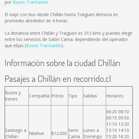
por
Buses TranSantin
.
El viaje con bus desde Chillán hasta Traiguen demora en
promedio alrededor de 4 horas.
La distancia entre Chillán y Traiguen es
313 kms
y puedes elegir
entre los servicios de Salón Cama; dependiendo del operador
que elijas (
Buses TranSantin
).
Información sobre la ciudad Chillán
Pasajes a Chillán en recorrido.cl
Buses y
Compañía
Precio
Tipo
Salidas
Horarios
trenes
06:20 08:10
09:15 09:50
11:10 12:20
Santiago a
Semi
Lunes a
13:10 14:10
Nilahue
$12.000
Chillán
Cama
Domingo
15:20 16:20