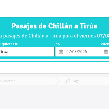
Pasajes de Chillán a Tirúa
 pasajes de Chillán a Tirúa para el viernes 07/
 quieres ir?
Ida
Vuel
*
Fech
Tirúa
o
Fecha
de
de
Vuel
Ida
Asientos
Pago