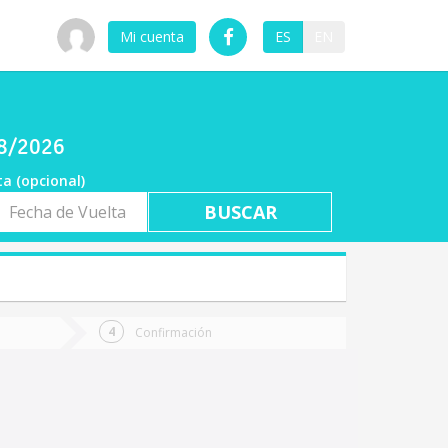
Mi cuenta
ES
EN
08/2026
ta (opcional)
a
ta
Confirmación