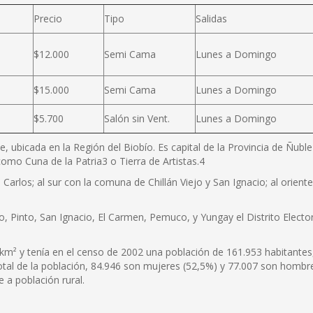
Precio
Tipo
Salidas
$12.000
Semi Cama
Lunes a Domingo
$15.000
Semi Cama
Lunes a Domingo
$5.700
Salón sin Vent.
Lunes a Domingo
e, ubicada en la Región del Biobío. Es capital de la Provincia de Ñubl
omo Cuna de la Patria3 o Tierra de Artistas.4
Carlos; al sur con la comuna de Chillán Viejo y San Ignacio; al orien
o, Pinto, San Ignacio, El Carmen, Pemuco, y Yungay el Distrito Elector
km² y tenía en el censo de 2002 una población de 161.953 habitantes
total de la población, 84.946 son mujeres (52,5%) y 77.007 son hombr
 a población rural.