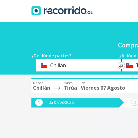
Compra
¿De dónde partes?
¿A dónde
*
*
Chillán
Origen
Destin
Desde
Hasta
Ida
Chillán
Tirúa
Viernes 07 Agosto
Ida 07/08/2026