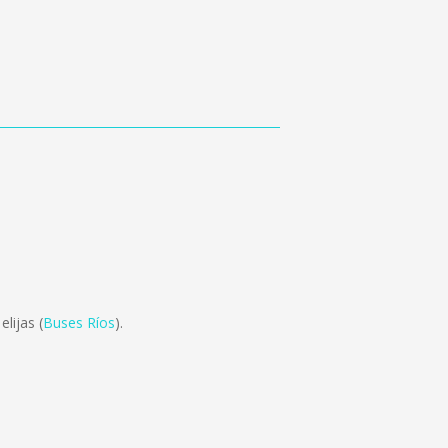
lijas (
Buses Ríos
).