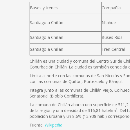
Buses y trenes
Compañía
Santiago a Chillán
Nilahue
Santiago a Chillán
Buses Ríos
Santiago a Chillán
Tren Central
Chillán es una ciudad y comuna del Centro Sur de Chil
Conurbación Chillán. La ciudad es también conocida c
Limita al norte con las comunas de San Nicolás y San 
con las comunas de Quillón, Portezuelo y Ránquil.
Integra junto a las comunas de Chillán Viejo, Coihuec
Senatorial (Biobío Cordillera).
La comuna de Chillán abarca una superficie de 511,2 
de la región y una densidad de 316,81 hab/km². Del 
población urbana y un 8,6% (13.938 hab.) corresponde
Fuente:
Wikipedia