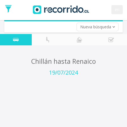
Fecha
de
en
Vuelta (opcional)
Ida
Fecha
de
Nueva búsqueda
Vuelta
Chillán hasta Renaico
19/07/2024