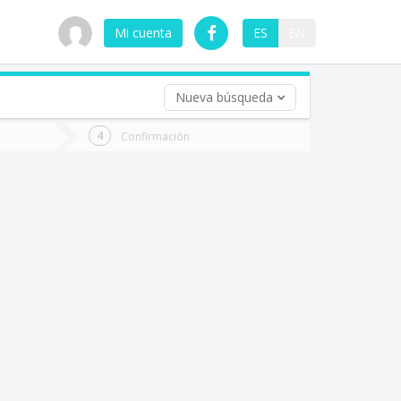
Mi cuenta
ES
EN
Nueva búsqueda
 (opcional)
Confirmación
ha
ta