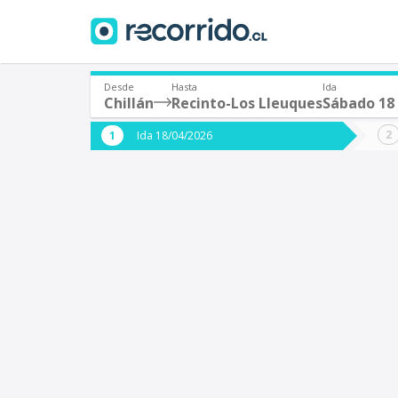
Desde
Hasta
Ida
Chillán
Recinto-Los Lleuques
Sábado 18 
¿De dónde partes?
¿A dón
Ida 18/04/2026
*
*
Chillán
Origen
Destino