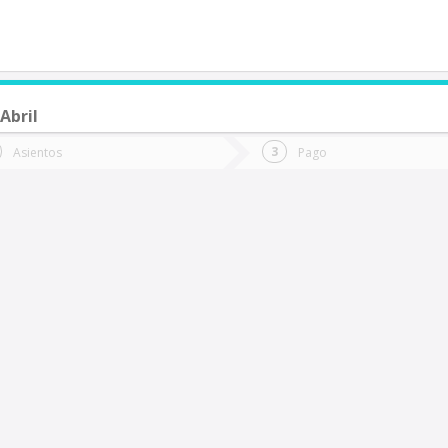
Abril
de quieres ir?
Ida
Vuelta
Asientos
Pago
*
Fec
Recinto-Los Lleuques
Fecha
de
de
Vuel
Ida