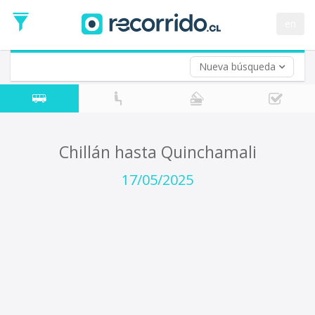
Fecha
de
en
Vuelta (opcional)
Ida
Fecha
de
Nueva búsqueda
Vuelta
Chillán hasta Quinchamali
17/05/2025