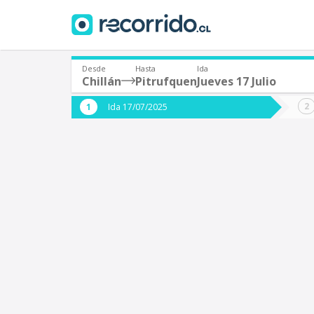
Desde
Hasta
Ida
Chillán
Pitrufquen
Jueves 17 Julio
¿De dónde partes?
¿A dón
Ida 17/07/2025
*
*
Chillán
P
Origen
Destino