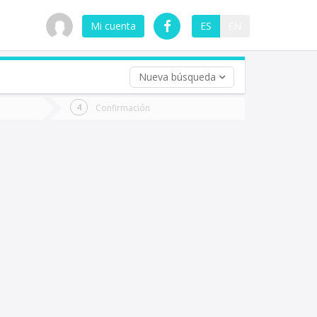
Mi cuenta
ES
EN
Nueva búsqueda
 (opcional)
Confirmación
ha
ta