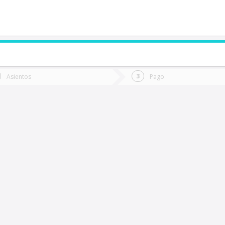
de quieres ir?
Ida
Vuelta
Asientos
Pago
*
Fec
itrufquen
Fecha
de
de
Vuel
Ida