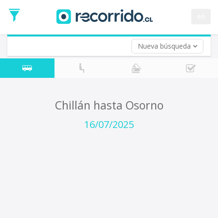
Fecha
de
en
Vuelta (opcional)
Ida
Fecha
de
Nueva búsqueda
Vuelta
Chillán hasta Osorno
16/07/2025