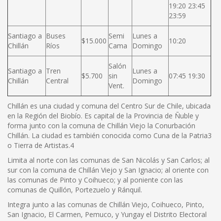
19:20 23:45
23:59
Santiago a
Buses
Semi
Lunes a
$15.000
10:20
Chillán
Ríos
Cama
Domingo
Salón
Santiago a
Tren
Lunes a
$5.700
sin
07:45 19:30
Chillán
Central
Domingo
Vent.
Chillán es una ciudad y comuna del Centro Sur de Chile, ubicada
en la Región del Biobío. Es capital de la Provincia de Ñuble y
forma junto con la comuna de Chillán Viejo la Conurbación
Chillán. La ciudad es también conocida como Cuna de la Patria3
o Tierra de Artistas.4
Limita al norte con las comunas de San Nicolás y San Carlos; al
sur con la comuna de Chillán Viejo y San Ignacio; al oriente con
las comunas de Pinto y Coihueco; y al poniente con las
comunas de Quillón, Portezuelo y Ránquil.
Integra junto a las comunas de Chillán Viejo, Coihueco, Pinto,
San Ignacio, El Carmen, Pemuco, y Yungay el Distrito Electoral