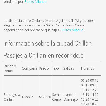
vendidos por
Buses Nilahue
.
La distancia entre Chillán y Monte Aguila es
(N/A)
y puedes
elegir entre los servicios de Salón Cama, Semi Cama;
dependiendo del operador que elijas (
Buses Nilahue
).
Información sobre la ciudad Chillán
Pasajes a Chillán en recorrido.cl
Buses y
Compañía
Precio
Tipo
Salidas
Horarios
trenes
06:20 08:10
09:15 09:50
11:10 12:20
Santiago a
Semi
Lunes a
13:10 14:10
Nilahue
$12.000
Chillán
Cama
Domingo
15:20 16:20
17:20 18:20