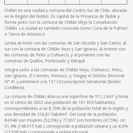
Chillán es una ciudad y comuna del Centro Sur de Chile, ubicada
en la Región del Biobío. Es capital de la Provincia de Ñuble y
forma junto con la comuna de Chillán Viejo la Conurbación
Chillán. La ciudad es también conocida como Cuna de la Patria3
o Tierra de Artistas.4
Limita al norte con las comunas de San Nicolás y San Carlos; al
sur con la comuna de Chillán Viejo y San Ignacio; al oriente con
las comunas de Pinto y Coihueco; y al poniente con las
comunas de Quillón, Portezuelo y Ránquil.
Integra junto a las comunas de Chillán Viejo, Coihueco, Pinto,
San Ignacio, El Carmen, Pemuco, y Yungay el Distrito Electoral
N° 41 y pertenece a la 13.ª Circunscripción Senatorial (Biobío
Cordillera).
La comuna de Chillán abarca una superficie de 511,2 km² y tenía
en el censo de 2002 una población de 161.953 habitantes,
correspondientes a un 8,70% de la población total de la región y
una densidad de 316,81 hab/km². Del total de la población,
84.946 son mujeres (52,5%) y 77.007 son hombres (47,5%). Un
91,4% (148.015 hab.) corresponde a población urbana y un 8,6%
(13.938 hab.) corresponde a población rural.