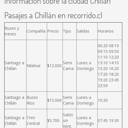
Información sobre la ciudad Chillán
Pasajes a Chillán en recorrido.cl
Buses y
Compañía
Precio
Tipo
Salidas
Horarios
trenes
06:20 08:10
09:15 09:50
11:10 12:20
Santiago a
Semi
Lunes a
13:10 14:10
Nilahue
$12.000
Chillán
Cama
Domingo
15:20 16:20
17:20 18:20
19:20 23:45
23:59
Santiago a
Buses
Semi
Lunes a
$15.000
10:20
Chillán
Ríos
Cama
Domingo
Salón
Santiago a
Tren
Lunes a
$5.700
sin
07:45 19:30
Chillán
Central
Domingo
Vent.