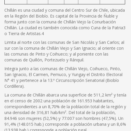
Chillán es una ciudad y comuna del Centro Sur de Chile, ubicada
en la Región del Biobío. Es capital de la Provincia de Ñuble y
forma junto con la comuna de Chillán Viejo la Conurbación
Chillán. La ciudad es también conocida como Cuna de la Patria3
o Tierra de Artistas.4
Limita al norte con las comunas de San Nicolás y San Carlos; al
sur con la comuna de Chillán Viejo y San Ignacio; al oriente con
las comunas de Pinto y Coihueco; y al poniente con las
comunas de Quillón, Portezuelo y Ránquil.
Integra junto a las comunas de Chillán Viejo, Coihueco, Pinto,
San Ignacio, El Carmen, Pemuco, y Yungay el Distrito Electoral
N° 41 y pertenece a la 13.ª Circunscripción Senatorial (Biobío
Cordillera).
La comuna de Chillán abarca una superficie de 511,2 km² y tenía
en el censo de 2002 una población de 161.953 habitantes,
correspondientes a un 8,70% de la población total de la región y
una densidad de 316,81 hab/km². Del total de la población,
84.946 son mujeres (52,5%) y 77.007 son hombres (47,5%). Un
91,4% (148.015 hab.) corresponde a población urbana y un 8,6%
(13.938 hab.) corresponde a población rural.