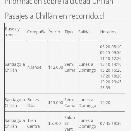
Información sobre la ciudad Chillán
Pasajes a Chillán en recorrido.cl
Buses y
Compañía
Precio
Tipo
Salidas
Horarios
trenes
06:20 08:10
09:15 09:50
11:10 12:20
Santiago a
Semi
Lunes a
13:10 14:10
Nilahue
$12.000
Chillán
Cama
Domingo
15:20 16:20
17:20 18:20
19:20 23:45
23:59
Santiago a
Buses
Semi
Lunes a
$15.000
10:20
Chillán
Ríos
Cama
Domingo
Salón
Santiago a
Tren
Lunes a
$5.700
sin
07:45 19:30
Chillán
Central
Domingo
Vent.