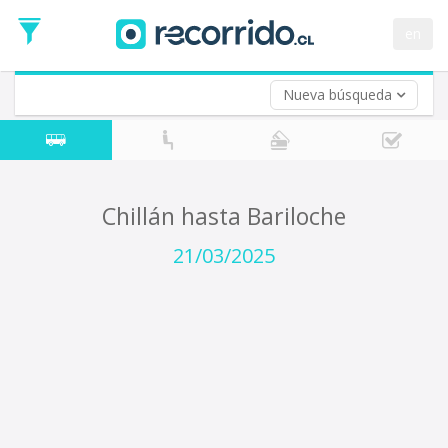
Fecha
de
en
Vuelta (opcional)
Ida
Fecha
de
Nueva búsqueda
Vuelta
Chillán hasta Bariloche
21/03/2025