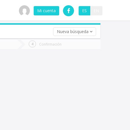
Mi cuenta
ES
EN
Nueva búsqueda
 (opcional)
Confirmación
ha
ta