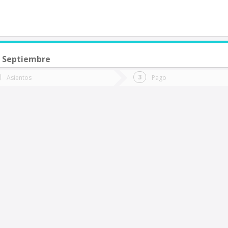
 Septiembre
de quieres ir?
Ida
Vuelta
Asientos
Pago
*
Fec
Rancagua
Fecha
de
de
Vuel
Ida