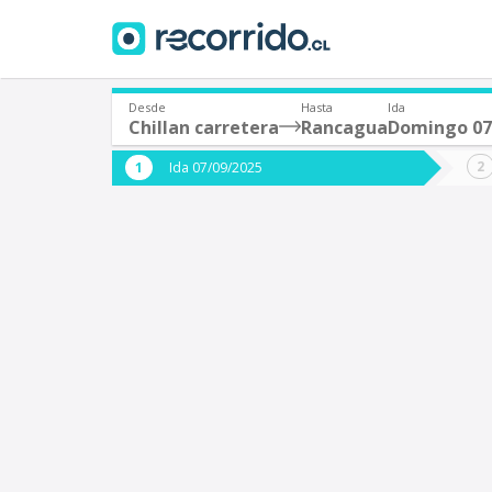
Desde
Hasta
Ida
Chillan carretera
Rancagua
Domingo 07
¿De dónde partes?
¿A dón
Ida 07/09/2025
*
*
Santiago
Origen
Destino